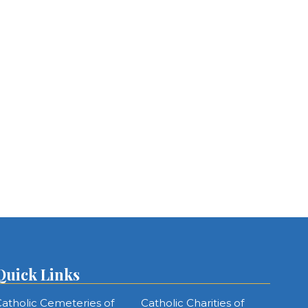
Quick Links
atholic Cemeteries of
Catholic Charities of