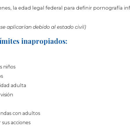
nes, la edad legal federal para definir pornografía i
e aplicarían debido al estado civil)
ímites inapropiados:
s niños
os
lidad adulta
visión
fundas con adultos
r sus acciones