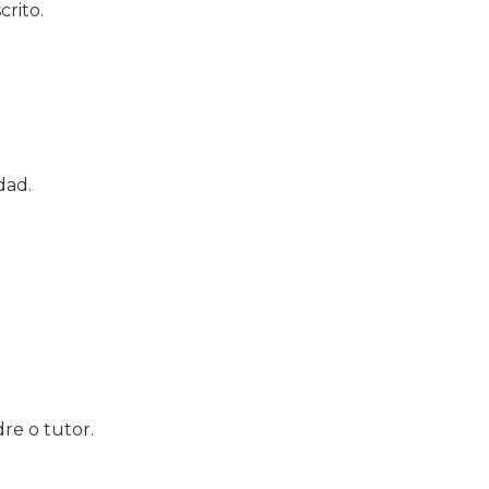
rito.
dad.
dre o tutor.