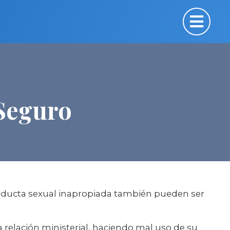
 Seguro
onducta sexual inapropiada también pueden ser
a relación ministerial, haciendo mal uso de su