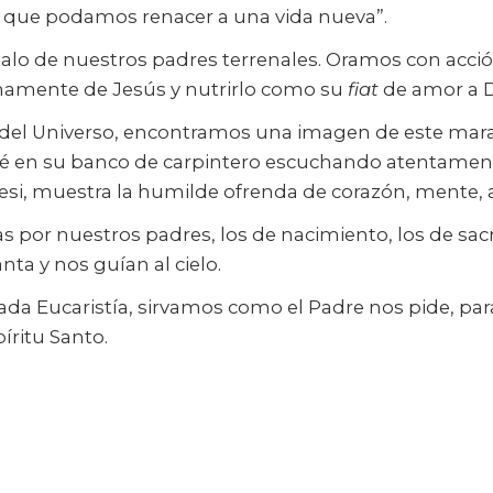
a que podamos renacer a una vida nueva”.
egalo de nuestros padres terrenales. Oramos con acci
rnamente de Jesús y nutrirlo como su
fiat
de amor a D
a del Universo, encontramos una imagen de este marav
José en su banco de carpintero escuchando atentame
esi, muestra la humilde ofrenda de corazón, mente, 
s por nuestros padres, los de nacimiento, los de sac
nta y nos guían al cielo.
rada Eucaristía, sirvamos como el Padre nos pide, par
íritu Santo.