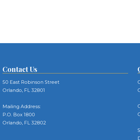
Contact Us
50 East Robinson Street
C
Orlando, FL 32801
C
C
Mailing Address:
C
P.O. Box 1800
Orlando, FL 32802
S