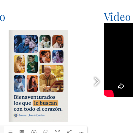
to
Video