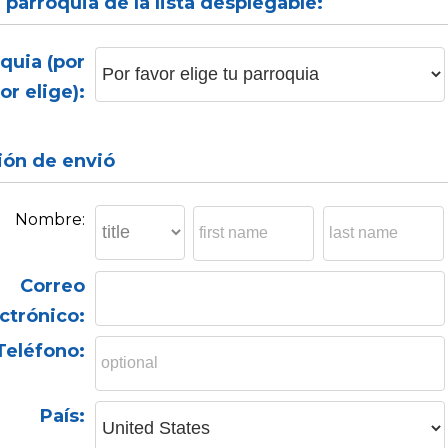
u parroquia de la lista desplegable:
quia (por
or elige):
ión de envió
Nombre:
Correo
ctrónico:
Teléfono:
País: