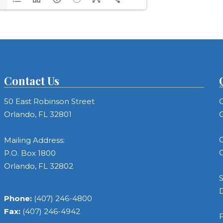
Contact Us
50 East Robinson Street
C
Orlando, FL 32801
C
C
Mailing Address:
C
P.O. Box 1800
Orlando, FL 32802
S
Phone:
(407) 246-4800
Fax:
(407) 246-4942
F