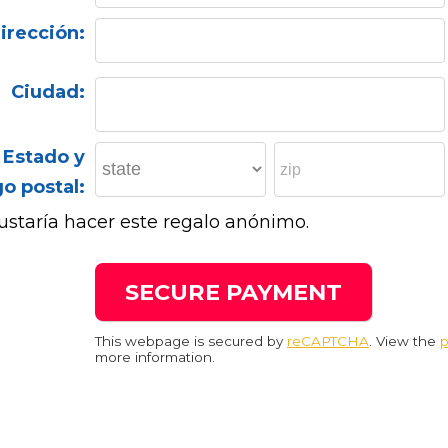
irección:
Ciudad:
Estado y
o postal:
staría hacer este regalo anónimo.
This webpage is secured by
reCAPTCHA
. View the
p
more information.