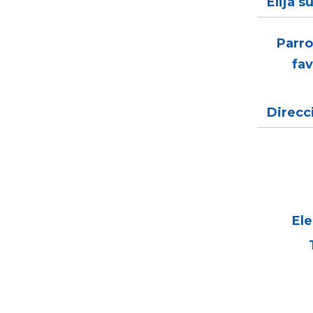
Elija s
Parro
fav
Direcc
Ele