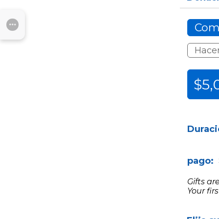
Com
SUBMENU
Hacer
$5,
Duraci
pago:
Gifts ar
Your fir